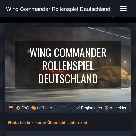
Wing Commander Rollenspiel Deutschland
T
o
g
g
l
e
n
WING COMMANDER
a
v
ROLLENSPIEL
i
g
DEUTSCHLAND
a
t
i
o
n
FAQ
mChat
Registrieren
Anmelden
Startseite
Foren-Übersicht
Sternzeit