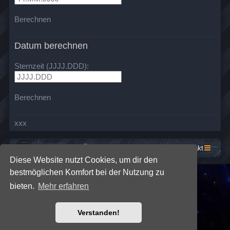
Berechnen
Datum berechnen
Sternzeit (JJJJ.DDD):
Berechnen
xxx
Startseite
Foren-Übersicht
Kontakt
Diese Website nutzt Cookies, um dir den
bestmöglichen Komfort bei der Nutzung zu
*
SE Gamer: Dark Style by
Premium phpBB Styles
bieten.
Mehr erfahren
Powered by
phpBB
® Forum Software © phpBB Limited
Verstanden!
Deutsche Übersetzung durch
phpBB.de
Datenschutz
|
Nutzungsbedingungen