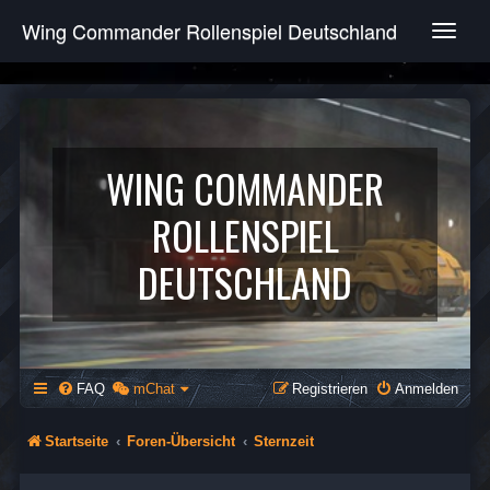
Wing Commander Rollenspiel Deutschland
T
o
g
g
l
e
n
WING COMMANDER
a
v
ROLLENSPIEL
i
g
DEUTSCHLAND
a
t
i
o
n
FAQ
mChat
Registrieren
Anmelden
Startseite
Foren-Übersicht
Sternzeit