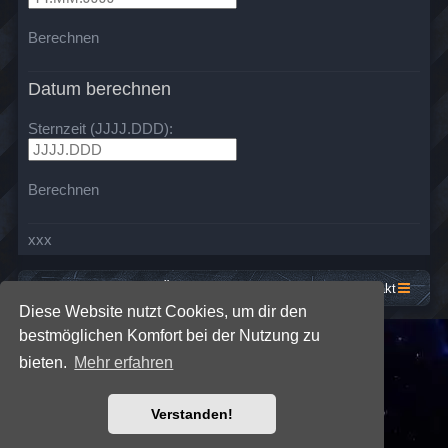
Berechnen
Datum berechnen
Sternzeit (JJJJ.DDD):
Berechnen
xxx
Startseite
Foren-Übersicht
Kontakt
Diese Website nutzt Cookies, um dir den
bestmöglichen Komfort bei der Nutzung zu
*
SE Gamer: Dark Style by
Premium phpBB Styles
bieten.
Mehr erfahren
Powered by
phpBB
® Forum Software © phpBB Limited
Verstanden!
Deutsche Übersetzung durch
phpBB.de
Datenschutz
|
Nutzungsbedingungen