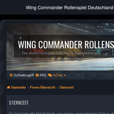
Wing Commander Rollenspiel Deutschland
WING COMMANDER ROLLENS
Das deutschsprachige SciFi-Pen & Paper-Rollenspiel
Schnellzugriff
FAQ
mChat
Startseite
Foren-Übersicht
Sternzeit
STERNZEIT
Du hast hier die Möglichkeit, von einem angegebenen Datum di