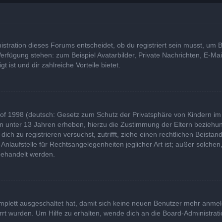
tration dieses Forums entscheidet, ob du registriert sein musst, um Bei
 Verfügung stehen: zum Beispiel Avatarbilder, Private Nachrichten, E-Ma
t ist und dir zahlreiche Vorteile bietet.
of 1998 (deutsch: Gesetz zum Schutz der Privatsphäre von Kindern im I
rn unter 13 Jahren erheben, hierzu die Zustimmung der Eltern bezieh
u dich zu registrieren versuchst, zutrifft, ziehe einen rechtlichen Beist
laufstelle für Rechtsangelegenheiten jeglicher Art ist; außer solchen,
behandelt werden.
komplett ausgeschaltet hat, damit sich keine neuen Benutzer mehr anme
rt wurden. Um Hilfe zu erhalten, wende dich an die Board-Administrati