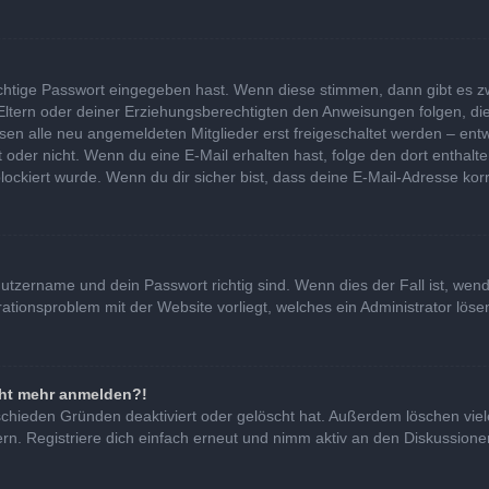
ichtige Passwort eingegeben hast. Wenn diese stimmen, dann gibt es 
 Eltern oder deiner Erziehungsberechtigten den Anweisungen folgen, die
ssen alle neu angemeldeten Mitglieder erst freigeschaltet werden – entw
 ist oder nicht. Wenn du eine E-Mail erhalten hast, folge den dort ent
lockiert wurde. Wenn du dir sicher bist, dass deine E-Mail-Adresse kor
nutzername und dein Passwort richtig sind. Wenn dies der Fall ist, we
urationsproblem mit der Website vorliegt, welches ein Administrator lös
icht mehr anmelden?!
schieden Gründen deaktiviert oder gelöscht hat. Außerdem löschen viel
. Registriere dich einfach erneut und nimm aktiv an den Diskussionen 