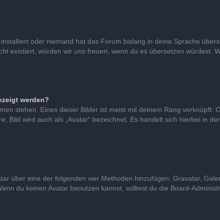
installiert oder niemand hat das Forum bislang in deine Sprache überse
nicht existiert, würden wir uns freuen, wenn du es übersetzen würdest
ezeigt werden?
en stehen. Eines dieser Bilder ist meist mit deinem Rang verknüpft: O
Bild wird auch als „Avatar“ bezeichnet. Es handelt sich hierbei in de
vatar über eine der folgenden vier Methoden hinzufügen: Gravatar, Gal
nn du keinen Avatar benutzen kannst, solltest du die Board-Administra