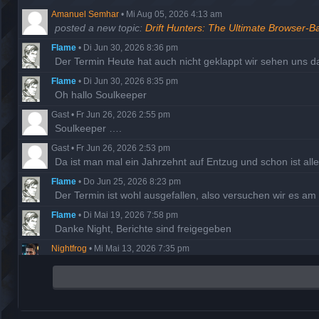
Amanuel Semhar
•
Mi Aug 05, 2026 4:13 am
posted a new topic:
Drift Hunters: The Ultimate Browser-B
Flame
•
Di Jun 30, 2026 8:36 pm
Der Termin Heute hat auch nicht geklappt wir sehen uns 
Flame
•
Di Jun 30, 2026 8:35 pm
Oh hallo Soulkeeper
Gast
•
Fr Jun 26, 2026 2:55 pm
Soulkeeper ….
Gast
•
Fr Jun 26, 2026 2:53 pm
Da ist man mal ein Jahrzehnt auf Entzug und schon ist al
Flame
•
Do Jun 25, 2026 8:23 pm
Der Termin ist wohl ausgefallen, also versuchen wir es a
Flame
•
Di Mai 19, 2026 7:58 pm
Danke Night, Berichte sind freigegeben
Nightfrog
•
Mi Mai 13, 2026 7:35 pm
Ich habe die fehlenden Missionsberichte der Hathor nachg