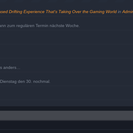
ased Drifting Experience That's Taking Over the Gaming World
in
Admin
dann zum regulären Termin nächste Woche.
les anders…
m Dienstag den 30. nochmal.
eholt.