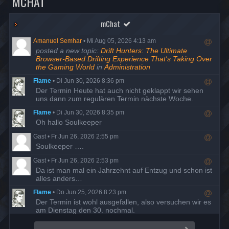
MCHAT
mChat
Amanuel Semhar
•
Mi Aug 05, 2026 4:13 am
R
posted a new topic:
Drift Hunters: The Ultimate
e
Browser-Based Drifting Experience That's Taking Over
s
the Gaming World
in
Administration
p
Flame
•
Di Jun 30, 2026 8:36 pm
o
R
Der Termin Heute hat auch nicht geklappt wir sehen
n
e
uns dann zum regulären Termin nächste Woche.
d
s
t
Flame
•
Di Jun 30, 2026 8:35 pm
p
o
R
Oh hallo Soulkeeper
o
u
e
n
s
Gast
•
Fr Jun 26, 2026 2:55 pm
s
d
e
R
Soulkeeper ….
p
t
r
e
o
o
Gast
•
Fr Jun 26, 2026 2:53 pm
s
n
u
R
Da ist man mal ein Jahrzehnt auf Entzug und schon ist
p
d
s
e
alles anders…
o
t
e
s
n
o
r
Flame
•
Do Jun 25, 2026 8:23 pm
p
d
u
R
Der Termin ist wohl ausgefallen, also versuchen wir es
o
t
s
e
am Dienstag den 30. nochmal.
n
o
e
s
d
u
r
Flame
•
Di Mai 19, 2026 7:58 pm
p
t
s