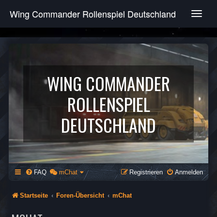
Wing Commander Rollenspiel Deutschland
T
o
g
g
l
e
n
WING COMMANDER
a
v
ROLLENSPIEL
i
g
DEUTSCHLAND
a
t
i
o
n
FAQ
mChat
Registrieren
Anmelden
Startseite
Foren-Übersicht
mChat