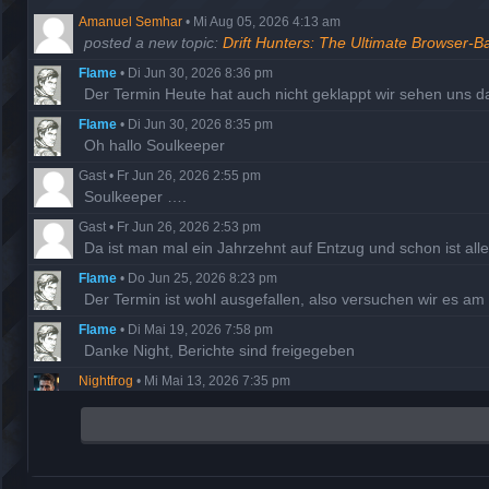
Amanuel Semhar
•
Mi Aug 05, 2026 4:13 am
posted a new topic:
Drift Hunters: The Ultimate Browser-B
Flame
•
Di Jun 30, 2026 8:36 pm
Der Termin Heute hat auch nicht geklappt wir sehen uns 
Flame
•
Di Jun 30, 2026 8:35 pm
Oh hallo Soulkeeper
Gast
•
Fr Jun 26, 2026 2:55 pm
Soulkeeper ….
Gast
•
Fr Jun 26, 2026 2:53 pm
Da ist man mal ein Jahrzehnt auf Entzug und schon ist al
Flame
•
Do Jun 25, 2026 8:23 pm
Der Termin ist wohl ausgefallen, also versuchen wir es a
Flame
•
Di Mai 19, 2026 7:58 pm
Danke Night, Berichte sind freigegeben
Nightfrog
•
Mi Mai 13, 2026 7:35 pm
Ich habe die fehlenden Missionsberichte der Hathor nachg