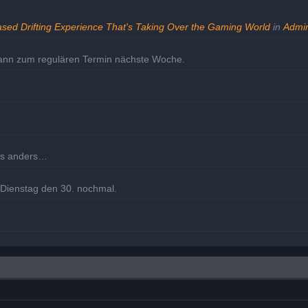
ased Drifting Experience That's Taking Over the Gaming World
in
Admin
dann zum regulären Termin nächste Woche.
les anders…
m Dienstag den 30. nochmal.
eholt.