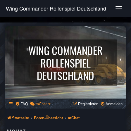
Wing Commander Rollenspiel Deutschland
T
o
g
g
l
e
n
WING COMMANDER
a
v
ROLLENSPIEL
i
g
DEUTSCHLAND
a
t
i
o
n
FAQ
mChat
Registrieren
Anmelden
Startseite
Foren-Übersicht
mChat