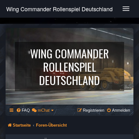
Wing Commander Rollenspiel Deutschland
T
o
g
g
l
e
n
WING COMMANDER
a
v
ROLLENSPIEL
i
g
DEUTSCHLAND
a
t
i
o
n
FAQ
mChat
Registrieren
Anmelden
Startseite
Foren-Übersicht