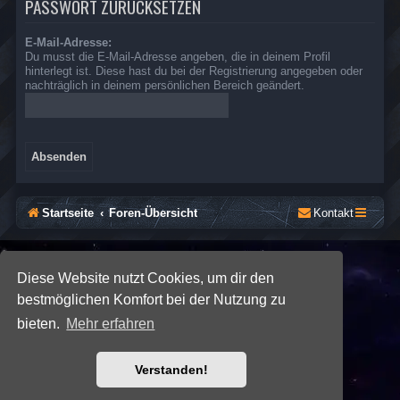
PASSWORT ZURÜCKSETZEN
E-Mail-Adresse:
Du musst die E-Mail-Adresse angeben, die in deinem Profil
hinterlegt ist. Diese hast du bei der Registrierung angegeben oder
nachträglich in deinem persönlichen Bereich geändert.
Startseite
Foren-Übersicht
Kontakt
*
SE Gamer: Dark Style by
Premium phpBB Styles
Diese Website nutzt Cookies, um dir den
bestmöglichen Komfort bei der Nutzung zu
Powered by
phpBB
® Forum Software © phpBB Limited
bieten.
Mehr erfahren
Deutsche Übersetzung durch
phpBB.de
Datenschutz
|
Nutzungsbedingungen
Verstanden!