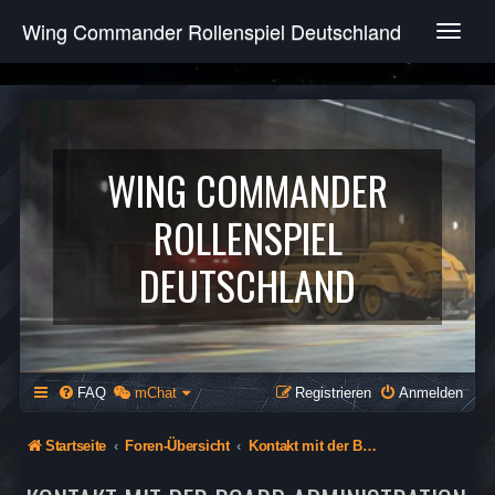
Wing Commander Rollenspiel Deutschland
T
o
g
g
l
e
n
WING COMMANDER
a
v
ROLLENSPIEL
i
g
DEUTSCHLAND
a
t
i
o
n
FAQ
mChat
Registrieren
Anmelden
Startseite
Foren-Übersicht
Kontakt mit der Board-Administration aufnehmen