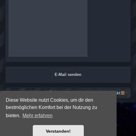
Startseite
Foren-Übersicht
Kontakt
Diese Website nutzt Cookies, um dir den
bestmöglichen Komfort bei der Nutzung zu
*
SE Gamer: Dark Style by
Premium phpBB Styles
bieten.
Mehr erfahren
Powered by
phpBB
® Forum Software © phpBB Limited
Verstanden!
Deutsche Übersetzung durch
phpBB.de