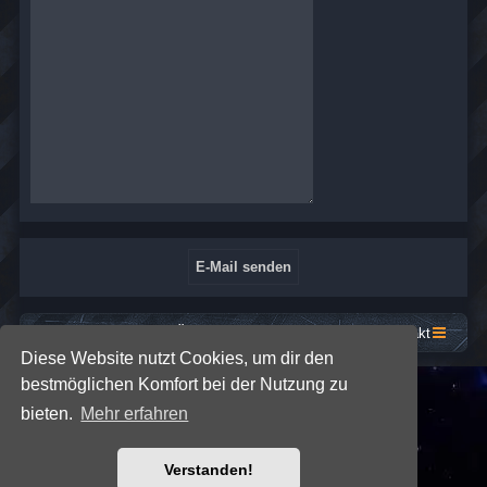
Startseite
Foren-Übersicht
Kontakt
Diese Website nutzt Cookies, um dir den
bestmöglichen Komfort bei der Nutzung zu
*
SE Gamer: Dark Style by
Premium phpBB Styles
bieten.
Mehr erfahren
Powered by
phpBB
® Forum Software © phpBB Limited
Verstanden!
Deutsche Übersetzung durch
phpBB.de