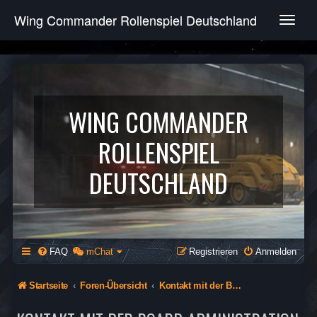
Wing Commander Rollenspiel Deutschland
T
o
g
g
l
e
n
WING COMMANDER
a
v
ROLLENSPIEL
i
g
DEUTSCHLAND
a
t
i
o
n
FAQ
mChat
Registrieren
Anmelden
Startseite
Foren-Übersicht
Kontakt mit der Board-Administration aufnehmen