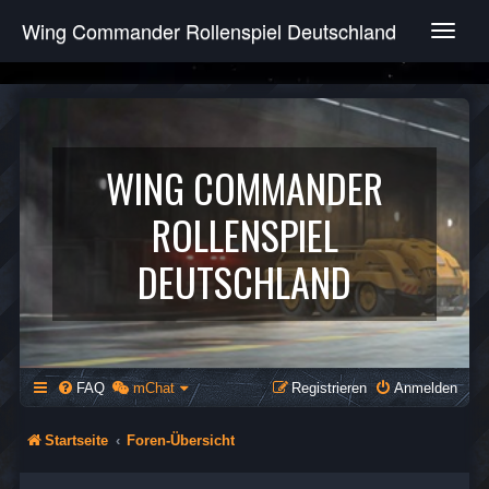
Wing Commander Rollenspiel Deutschland
T
o
g
g
l
e
n
WING COMMANDER
a
v
ROLLENSPIEL
i
g
DEUTSCHLAND
a
t
i
o
n
FAQ
mChat
Registrieren
Anmelden
Startseite
Foren-Übersicht