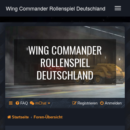
Wing Commander Rollenspiel Deutschland
T
o
g
g
l
e
n
WING COMMANDER
a
v
ROLLENSPIEL
i
g
DEUTSCHLAND
a
t
i
o
n
FAQ
mChat
Registrieren
Anmelden
Startseite
Foren-Übersicht