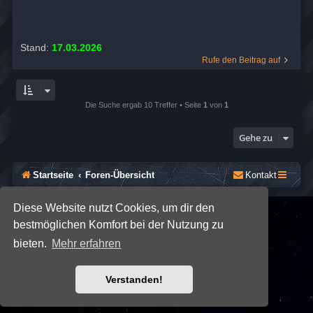
Stand:
17.03.2026
Rufe den Beitrag auf
Die Suche ergab 10 Treffer • Seite
1
von
1
Gehe zu
Startseite
Foren-Übersicht
Kontakt
Diese Website nutzt Cookies, um dir den
*
SE Gamer: Dark Style by
Premium phpBB Styles
bestmöglichen Komfort bei der Nutzung zu
bieten.
Mehr erfahren
Powered by
phpBB
® Forum Software © phpBB Limited
Deutsche Übersetzung durch
phpBB.de
Datenschutz
|
Nutzungsbedingungen
Verstanden!