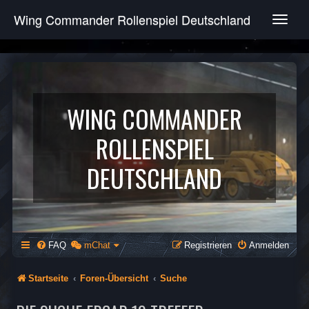
Wing Commander Rollenspiel Deutschland
T
o
g
g
l
e
n
WING COMMANDER
a
v
ROLLENSPIEL
i
g
DEUTSCHLAND
a
t
i
o
n
FAQ
mChat
Registrieren
Anmelden
Startseite
Foren-Übersicht
Suche