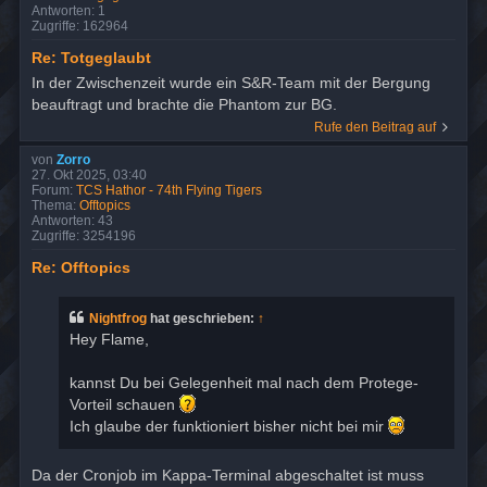
Antworten:
1
Zugriffe:
162964
Re: Totgeglaubt
In der Zwischenzeit wurde ein S&R-Team mit der Bergung
beauftragt und brachte die Phantom zur BG.
Rufe den Beitrag auf
von
Zorro
27. Okt 2025, 03:40
Forum:
TCS Hathor - 74th Flying Tigers
Thema:
Offtopics
Antworten:
43
Zugriffe:
3254196
Re: Offtopics
Nightfrog
hat geschrieben:
↑
Hey Flame,
kannst Du bei Gelegenheit mal nach dem Protege-
Vorteil schauen
Ich glaube der funktioniert bisher nicht bei mir
Da der Cronjob im Kappa-Terminal abgeschaltet ist muss