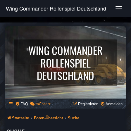
Wing Commander Rollenspiel Deutschland
T
o
g
g
l
e
n
WING COMMANDER
a
v
ROLLENSPIEL
i
g
DEUTSCHLAND
a
t
i
o
n
FAQ
mChat
Registrieren
Anmelden
Startseite
Foren-Übersicht
Suche