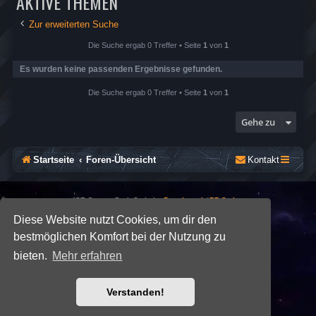
AKTIVE THEMEN
Zur erweiterten Suche
Die Suche ergab 0 Treffer • Seite
1
von
1
Es wurden keine passenden Ergebnisse gefunden.
Die Suche ergab 0 Treffer • Seite
1
von
1
Gehe zu
Startseite
Foren-Übersicht
Kontakt
*
SE Gamer: Dark Style by
Premium phpBB Styles
Diese Website nutzt Cookies, um dir den
bestmöglichen Komfort bei der Nutzung zu
Powered by
phpBB
® Forum Software © phpBB Limited
Deutsche Übersetzung durch
phpBB.de
bieten.
Mehr erfahren
Datenschutz
|
Nutzungsbedingungen
Verstanden!