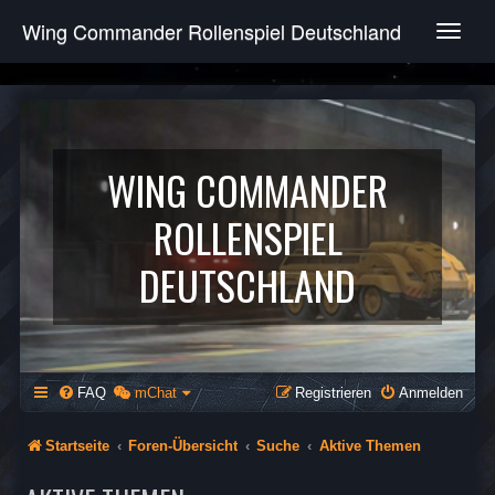
Wing Commander Rollenspiel Deutschland
T
o
g
g
l
e
n
WING COMMANDER
a
v
ROLLENSPIEL
i
g
DEUTSCHLAND
a
t
i
o
n
FAQ
mChat
Registrieren
Anmelden
Startseite
Foren-Übersicht
Suche
Aktive Themen