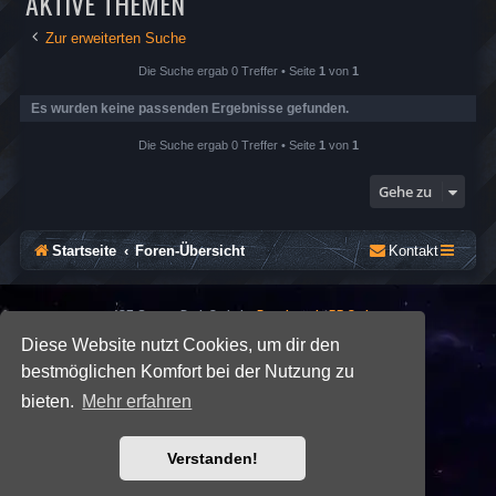
AKTIVE THEMEN
Zur erweiterten Suche
Die Suche ergab 0 Treffer • Seite
1
von
1
Es wurden keine passenden Ergebnisse gefunden.
Die Suche ergab 0 Treffer • Seite
1
von
1
Gehe zu
Startseite
Foren-Übersicht
Kontakt
*
SE Gamer: Dark Style by
Premium phpBB Styles
Diese Website nutzt Cookies, um dir den
bestmöglichen Komfort bei der Nutzung zu
Powered by
phpBB
® Forum Software © phpBB Limited
Deutsche Übersetzung durch
phpBB.de
bieten.
Mehr erfahren
Datenschutz
|
Nutzungsbedingungen
Verstanden!