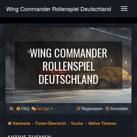
Wing Commander Rollenspiel Deutschland
T
o
g
g
l
e
n
WING COMMANDER
a
v
ROLLENSPIEL
i
g
DEUTSCHLAND
a
t
i
o
n
FAQ
mChat
Registrieren
Anmelden
Startseite
Foren-Übersicht
Suche
Aktive Themen