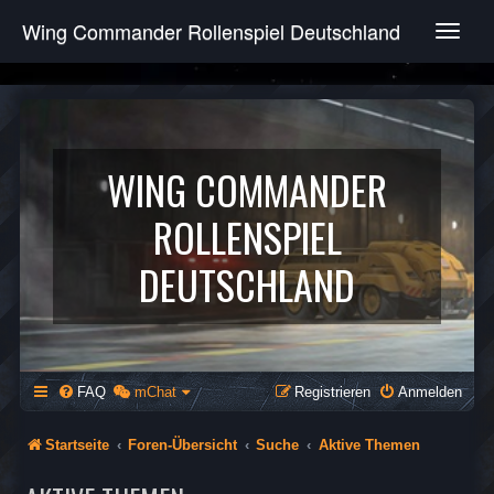
Wing Commander Rollenspiel Deutschland
T
o
g
g
l
e
n
WING COMMANDER
a
v
ROLLENSPIEL
i
g
DEUTSCHLAND
a
t
i
o
n
FAQ
mChat
Registrieren
Anmelden
Startseite
Foren-Übersicht
Suche
Aktive Themen