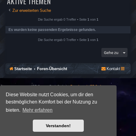
AKTIVE THEMEN
Zur erweiterten Suche
Die Suche ergab 0 Treffer • Seite
1
von
1
Es wurden keine passenden Ergebnisse gefunden.
Die Suche ergab 0 Treffer • Seite
1
von
1
Gehe zu
Startseite
Foren-Übersicht
Kontakt
*
SE Gamer: Dark Style by
Premium phpBB Styles
Diese Website nutzt Cookies, um dir den
bestmöglichen Komfort bei der Nutzung zu
Powered by
phpBB
® Forum Software © phpBB Limited
Deutsche Übersetzung durch
phpBB.de
bieten.
Mehr erfahren
Datenschutz
|
Nutzungsbedingungen
Verstanden!