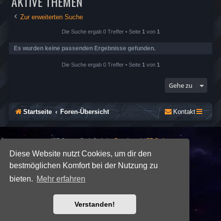
AKTIVE THEMEN
Zur erweiterten Suche
Die Suche ergab 0 Treffer • Seite
1
von
1
Es wurden keine passenden Ergebnisse gefunden.
Die Suche ergab 0 Treffer • Seite
1
von
1
Gehe zu
Startseite
Foren-Übersicht
Kontakt
*
SE Gamer: Dark Style by
Premium phpBB Styles
Diese Website nutzt Cookies, um dir den
bestmöglichen Komfort bei der Nutzung zu
Powered by
phpBB
® Forum Software © phpBB Limited
Deutsche Übersetzung durch
phpBB.de
bieten.
Mehr erfahren
Datenschutz
|
Nutzungsbedingungen
Verstanden!