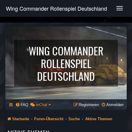
Wing Commander Rollenspiel Deutschland
T
o
g
g
l
e
n
WING COMMANDER
a
v
ROLLENSPIEL
i
g
DEUTSCHLAND
a
t
i
o
n
FAQ
mChat
Registrieren
Anmelden
Startseite
Foren-Übersicht
Suche
Aktive Themen