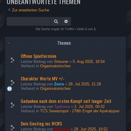
UNBEANTWORTETE THEMEN
Zur erweiterten Suche
Suche
Erweiterte Suche
Die Suche ergab 10 Treffer • Seite
1
von
1
Themen
Offene Spieltermine
Letzter Beitrag von
Streuner
«
5. Aug 2025, 18:54
Verfasst in
Organisatorisches
Charakter Werte MV +/-
Letzter Beitrag von
Zorro
«
28. Jul 2025, 21:28
Verfasst in
Organisatorisches
Gedanken nach dem ersten Kampf seit langer Zeit
Letzter Beitrag von
Typhoon
«
2. Jul 2025, 00:02
Verfasst in
TCS Sewastopol - 278th Engel der Apokalypse
Dein Einstieg ins WCRS
Letzter Beitrag von
WarLord
«
28. Jun 2025, 19:52