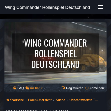
Wing Commander Rollenspiel Deutschland
T
o
g
g
l
e
n
WING COMMANDER
a
v
ROLLENSPIEL
i
g
DEUTSCHLAND
a
t
i
o
n
FAQ
mChat
Registrieren
Anmelden
Startseite
Foren-Übersicht
Suche
Unbeantwortete Themen