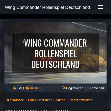
Wing Commander Rollenspiel Deutschland
T
o
g
g
l
e
n
WING COMMANDER
a
v
ROLLENSPIEL
i
g
DEUTSCHLAND
a
t
i
o
n
FAQ
mChat
Registrieren
Anmelden
Startseite
Foren-Übersicht
Suche
Unbeantwortete Themen