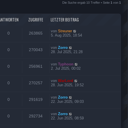
Die Suche ergab 10 Treffer • Seite
1
von
1
ANTWORTEN
ZUGRIFFE
LETZTER BEITRAG
von
Streuner
0
263865
5. Aug 2025, 18:54
von
Zorro
0
270043
28. Jul 2025, 21:28
von
Typhoon
0
256961
2. Jul 2025, 00:02
von
WarLord
0
270257
28. Jun 2025, 19:52
von
Zorro
0
291619
22. Jun 2025, 09:03
von
Zorro
0
292734
22. Jun 2025, 08:59