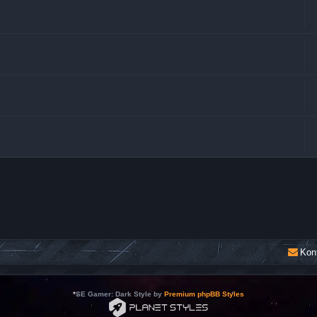
Kon
*
SE Gamer: Dark Style by
Premium phpBB Styles