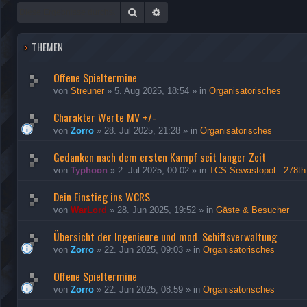
Suche
Erweiterte Suche
THEMEN
Offene Spieltermine
von
Streuner
»
5. Aug 2025, 18:54
» in
Organisatorisches
Charakter Werte MV +/-
von
Zorro
»
28. Jul 2025, 21:28
» in
Organisatorisches
Gedanken nach dem ersten Kampf seit langer Zeit
von
Typhoon
»
2. Jul 2025, 00:02
» in
TCS Sewastopol - 278th
Dein Einstieg ins WCRS
von
WarLord
»
28. Jun 2025, 19:52
» in
Gäste & Besucher
Übersicht der Ingenieure und mod. Schiffsverwaltung
von
Zorro
»
22. Jun 2025, 09:03
» in
Organisatorisches
Offene Spieltermine
von
Zorro
»
22. Jun 2025, 08:59
» in
Organisatorisches