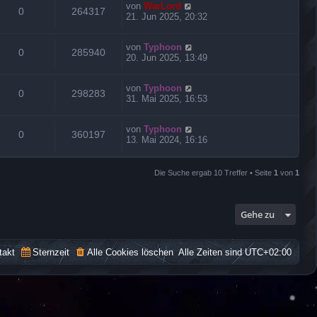
von
WarLord
0
264317
21. Jun 2025, 20:32
von
Typhoon
0
285940
20. Jun 2025, 13:49
von
Typhoon
0
298283
31. Mai 2025, 16:53
von
Typhoon
0
360197
13. Mai 2024, 16:16
Die Suche ergab 10 Treffer • Seite
1
von
1
Gehe zu
takt
Sternzeit
Alle Cookies löschen
Alle Zeiten sind
UTC+02:00