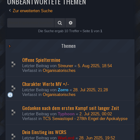
UNBEANTWORTETE THEMEN
Zur erweiterten Suche
Suche
Erweiterte Suche
Die Suche ergab 10 Treffer • Seite
1
von
1
Themen
Offene Spieltermine
Letzter Beitrag von
Streuner
«
5. Aug 2025, 18:54
Verfasst in
Organisatorisches
Charakter Werte MV +/-
Letzter Beitrag von
Zorro
«
28. Jul 2025, 21:28
Verfasst in
Organisatorisches
Gedanken nach dem ersten Kampf seit langer Zeit
Letzter Beitrag von
Typhoon
«
2. Jul 2025, 00:02
Verfasst in
TCS Sewastopol - 278th Engel der Apokalypse
Dein Einstieg ins WCRS
Letzter Beitrag von
WarLord
«
28. Jun 2025, 19:52