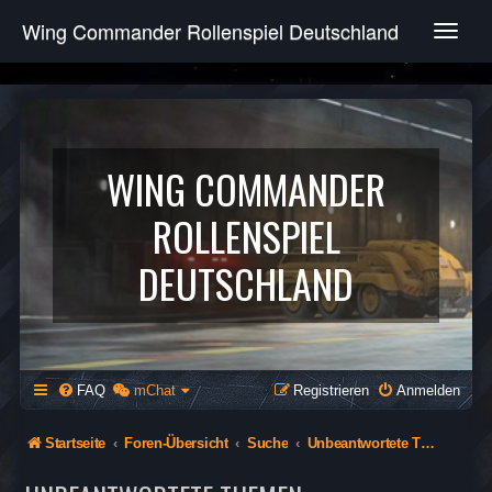
Wing Commander Rollenspiel Deutschland
T
o
g
g
l
e
n
WING COMMANDER
a
v
ROLLENSPIEL
i
g
DEUTSCHLAND
a
t
i
o
n
FAQ
mChat
Registrieren
Anmelden
Startseite
Foren-Übersicht
Suche
Unbeantwortete Themen