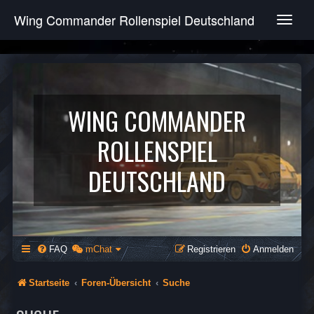
Wing Commander Rollenspiel Deutschland
T
o
g
g
l
e
n
WING COMMANDER
a
v
ROLLENSPIEL
i
g
DEUTSCHLAND
a
t
i
o
n
FAQ
mChat
Registrieren
Anmelden
Startseite
Foren-Übersicht
Suche