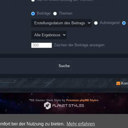
Beiträge
Themen
Aufsteigend
Zeichen der Beiträge anzeigen
Kon
*
SE Gamer: Dark Style by
Premium phpBB Styles
Powered by
phpBB
® Forum Software © phpBB Limited
Deutsche Übersetzung durch
phpBB.de
mfort bei der Nutzung zu bieten.
Mehr erfahren
Datenschutz
|
Nutzungsbedingungen