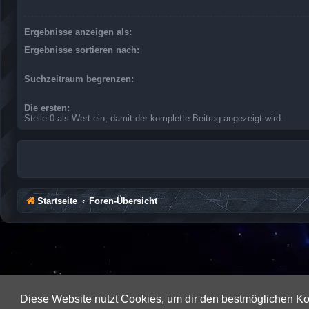
Ergebnisse anzeigen als:
Ergebnisse sortieren nach:
Suchzeitraum begrenzen:
Die ersten:
Stelle 0 als Wert ein, damit der komplette Beitrag angezeigt wird.
Startseite
Foren-Übersicht
Diese Website nutzt Cookies, um dir den bestmöglichen Ko