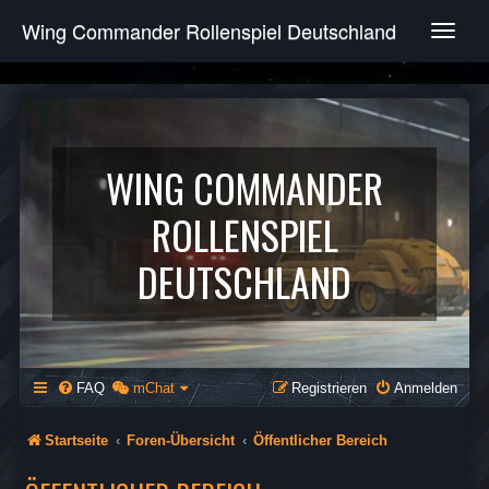
Wing Commander Rollenspiel Deutschland
T
o
g
g
l
e
n
WING COMMANDER
a
v
ROLLENSPIEL
i
g
DEUTSCHLAND
a
t
i
o
n
FAQ
mChat
Registrieren
Anmelden
Startseite
Foren-Übersicht
Öffentlicher Bereich