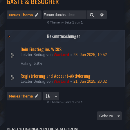
GÄSTE & BESUCHER
Suche
Erweiterte Su
Neues Thema
0 Themen • Seite
1
von
1
Bekanntmachungen
Dein Einstieg ins WCRS
Letzter Beitrag von
WarLord
«
28. Jun 2025, 19:52
Rating: 6.9%
Registrierung und Account-Aktivierung
Letzter Beitrag von
WarLord
«
21. Jun 2025, 20:32
Neues Thema
0 Themen • Seite
1
von
1
Gehe zu
BERECHTIGUNGEN IN DIESEM FORUM