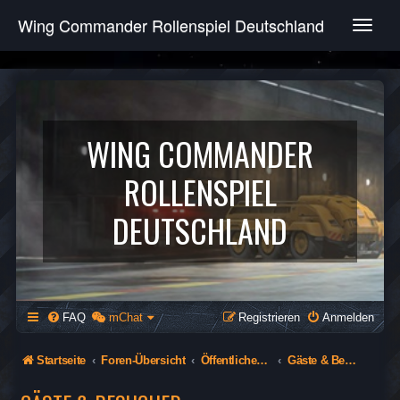
Wing Commander Rollenspiel Deutschland
T
o
g
g
l
e
n
WING COMMANDER
a
v
ROLLENSPIEL
i
g
DEUTSCHLAND
a
t
i
o
n
FAQ
mChat
Registrieren
Anmelden
Startseite
Foren-Übersicht
Öffentlicher Bereich
Gäste & Besucher