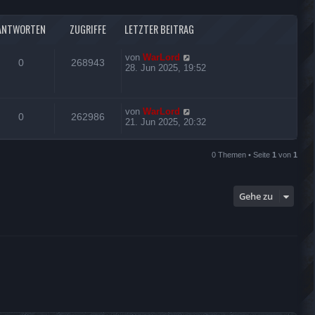
ANTWORTEN
ZUGRIFFE
LETZTER BEITRAG
von
WarLord
0
268943
28. Jun 2025, 19:52
von
WarLord
0
262986
21. Jun 2025, 20:32
0 Themen • Seite
1
von
1
Gehe zu