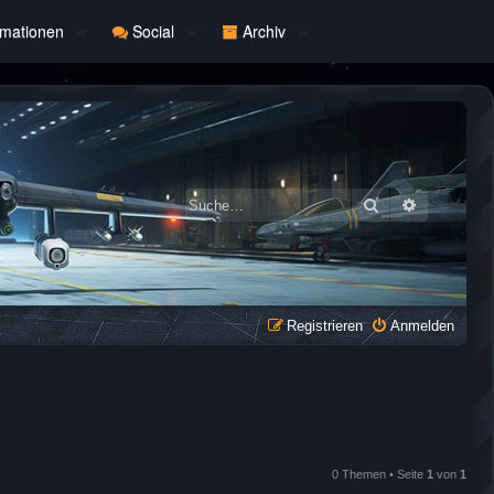
rmationen
Social
Archiv
Suche
Erweiterte
Registrieren
Anmelden
0 Themen • Seite
1
von
1