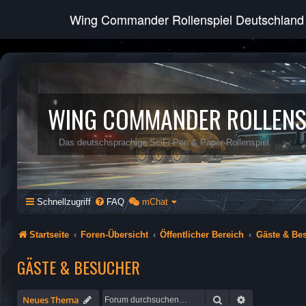
Wing Commander Rollenspiel Deutschland
WING COMMANDER ROLLENS
Das deutschsprachige SciFi-Pen & Paper-Rollenspiel
Schnellzugriff
FAQ
mChat
Startseite
Foren-Übersicht
Öffentlicher Bereich
Gäste & Be
GÄSTE & BESUCHER
Suche
Erweiterte Su
Neues Thema