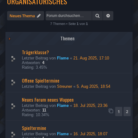
ORGANISATORISCHES
Suche
Erweiterte Su
Neues Thema
7 Themen • Seite
1
von
1
Themen
Trägerklasse?
Letzter Beitrag von
Flame
«
21. Aug 2025, 17:10
Antworten:
4
Rating: 3.45%
Offene Spieltermine
Letzter Beitrag von
Streuner
«
5. Aug 2025, 18:54
Neues Forum neues Wappen
Letzter Beitrag von
Flame
«
18. Jul 2025, 23:36
Antworten:
11
1
2
Rating: 10.34%
Spieltermine
Letzter Beitrag von
Flame
«
16. Jul 2025, 18:07