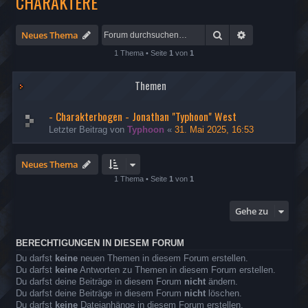
CHARAKTERE
Suche
Erweiterte Su
Neues Thema
1 Thema • Seite
1
von
1
Themen
- Charakterbogen - Jonathan "Typhoon" West
Letzter Beitrag von
Typhoon
«
31. Mai 2025, 16:53
Neues Thema
1 Thema • Seite
1
von
1
Gehe zu
BERECHTIGUNGEN IN DIESEM FORUM
Du darfst
keine
neuen Themen in diesem Forum erstellen.
Du darfst
keine
Antworten zu Themen in diesem Forum erstellen.
Du darfst deine Beiträge in diesem Forum
nicht
ändern.
Du darfst deine Beiträge in diesem Forum
nicht
löschen.
Du darfst
keine
Dateianhänge in diesem Forum erstellen.