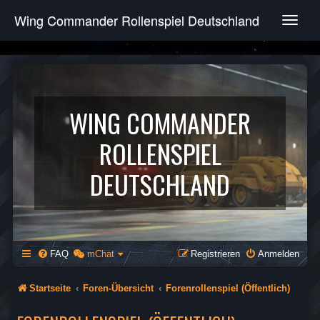
Wing Commander Rollenspiel Deutschland
T
o
g
g
l
e
n
WING COMMANDER
a
v
ROLLENSPIEL
i
g
DEUTSCHLAND
a
t
i
o
n
FAQ
mChat
Registrieren
Anmelden
Startseite
Foren-Übersicht
Forenrollenspiel (Öffentlich)