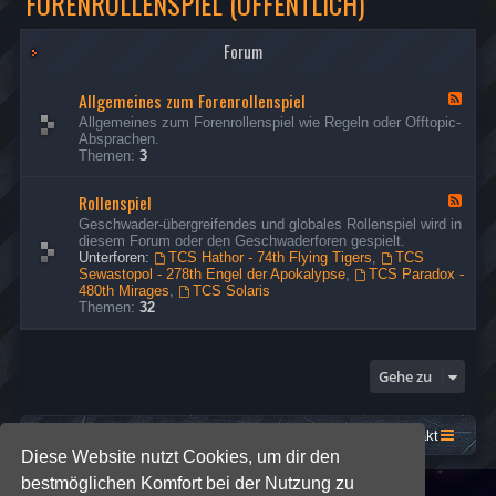
FORENROLLENSPIEL (ÖFFENTLICH)
Forum
Allgemeines zum Forenrollenspiel
F
e
Allgemeines zum Forenrollenspiel wie Regeln oder Offtopic-
e
Absprachen.
d
Themen:
3
-
A
Rollenspiel
l
F
l
e
Geschwader-übergreifendes und globales Rollenspiel wird in
g
e
diesem Forum oder den Geschwaderforen gespielt.
e
d
Unterforen:
TCS Hathor - 74th Flying Tigers
,
TCS
m
-
Sewastopol - 278th Engel der Apokalypse
,
TCS Paradox -
e
R
480th Mirages
,
TCS Solaris
i
o
Themen:
32
n
l
e
l
s
e
z
n
Gehe zu
u
s
m
p
F
i
o
e
Startseite
Foren-Übersicht
Kontakt
r
l
Diese Website nutzt Cookies, um dir den
e
n
bestmöglichen Komfort bei der Nutzung zu