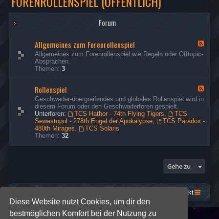
FORENROLLENSPIEL (ÖFFENTLICH)
Forum
Allgemeines zum Forenrollenspiel
F
e
Allgemeines zum Forenrollenspiel wie Regeln oder Offtopic-
e
Absprachen.
d
Themen:
3
-
A
Rollenspiel
l
F
l
e
Geschwader-übergreifendes und globales Rollenspiel wird in
g
e
diesem Forum oder den Geschwaderforen gespielt.
e
d
Unterforen:
TCS Hathor - 74th Flying Tigers
,
TCS
m
-
Sewastopol - 278th Engel der Apokalypse
,
TCS Paradox -
e
R
480th Mirages
,
TCS Solaris
i
o
Themen:
32
n
l
e
l
s
e
z
n
Gehe zu
u
s
m
p
F
i
o
e
Startseite
Foren-Übersicht
Kontakt
r
l
Diese Website nutzt Cookies, um dir den
e
n
bestmöglichen Komfort bei der Nutzung zu