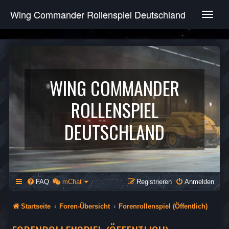
Wing Commander Rollenspiel Deutschland
T
o
g
g
l
e
n
WING COMMANDER
a
v
ROLLENSPIEL
i
g
DEUTSCHLAND
a
t
i
o
n
FAQ
mChat
Registrieren
Anmelden
Startseite
Foren-Übersicht
Forenrollenspiel (Öffentlich)