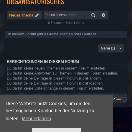
ORGANISATORISCHES
Suche
Erweiterte Su
Neues Thema
0 Themen • Seite
1
von
1
In diesem Forum gibt es keine Themen oder Beiträge.
Gehe zu
BERECHTIGUNGEN IN DIESEM FORUM
Du darfst
keine
neuen Themen in diesem Forum erstellen.
Du darfst
keine
Antworten zu Themen in diesem Forum erstellen.
Du darfst deine Beiträge in diesem Forum
nicht
ändern.
Du darfst deine Beiträge in diesem Forum
nicht
löschen.
Du darfst
keine
Dateianhänge in diesem Forum erstellen.
Startseite
Foren-Übersicht
Kontakt
Diese Website nutzt Cookies, um dir den
bestmöglichen Komfort bei der Nutzung zu
*
SE Gamer: Dark Style by
Premium phpBB Styles
bieten.
Mehr erfahren
Powered by
phpBB
® Forum Software © phpBB Limited