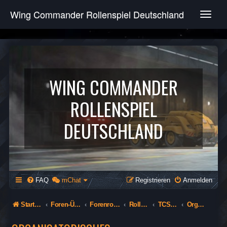
Wing Commander Rollenspiel Deutschland
T
o
g
g
l
e
n
WING COMMANDER
a
v
ROLLENSPIEL
i
g
DEUTSCHLAND
a
t
i
o
n
FAQ
mChat
Registrieren
Anmelden
Startseite
Foren-Übersicht
Forenrollenspiel (Öffentlich)
Rollenspiel
TCS Solaris
Organisatorisches