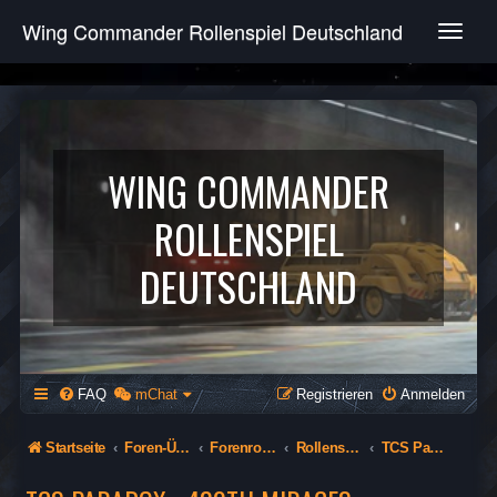
Wing Commander Rollenspiel Deutschland
T
o
g
g
l
e
n
WING COMMANDER
a
v
ROLLENSPIEL
i
g
DEUTSCHLAND
a
t
i
o
n
FAQ
mChat
Registrieren
Anmelden
Startseite
Foren-Übersicht
Forenrollenspiel (Öffentlich)
Rollenspiel
TCS Paradox - 480th Mirages