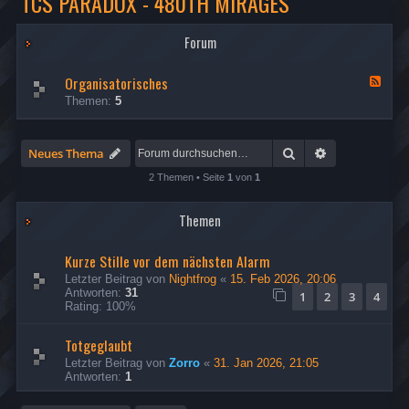
TCS PARADOX - 480TH MIRAGES
Forum
Organisatorisches
F
e
Themen:
5
e
d
-
O
Suche
Erweiterte Su
Neues Thema
r
g
2 Themen • Seite
1
von
1
a
n
Themen
i
s
a
Kurze Stille vor dem nächsten Alarm
t
o
Letzter Beitrag von
Nightfrog
«
15. Feb 2026, 20:06
r
Antworten:
31
1
2
3
4
i
Rating: 100%
s
c
Totgeglaubt
h
e
Letzter Beitrag von
Zorro
«
31. Jan 2026, 21:05
s
Antworten:
1