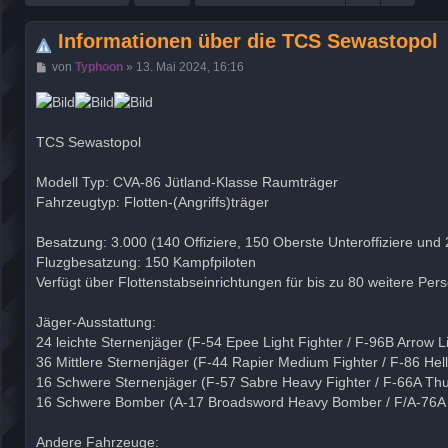
Informationen über die TCS Sewastopol
B
von
Typhoon
»
13. Mai 2024, 16:16
e
i
t
r
a
TCS Sewastopol
g
Modell Typ: CVA-86 Jütland-Klasse Raumträger
Fahrzeugtyp: Flotten-(Angriffs)träger
Besatzung: 3.000 (140 Offiziere, 150 Oberste Unteroffiziere und
Fluzgbesatzung: 150 Kampfpiloten
Verfügt über Flottenstabseinrichtungen für bis zu 80 weitere Per
Jäger-Ausstattung:
24 leichte Sternenjäger (F-54 Epee Light Fighter / F-96B Arrow Li
36 Mittlere Sternenjäger (F-44 Rapier Medium Fighter / F-86 Hel
16 Schwere Sternenjäger (F-57 Sabre Heavy Fighter / F-66A Thu
16 Schwere Bomber (A-17 Broadsword Heavy Bomber / F/A-76
Andere Fahrzeuge: