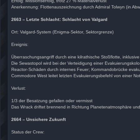
Erfolg: Missionserfolg, trotz 27 % Materialverlust
Anerkennung: Flottenauszeichnung durch Admiral Tolwyn (in Abw
2663 – Letzte Schlacht: Schlacht von Valgard
Ort: Valgard-System (Enigma-Sektor, Sektorgrenze)
Ereignis:
Überraschungsangriff durch eine kilrathische Stoßflotte, inklusiv
Die Sewastopol wird bei der Verteidigung einer Evakuierungskolo
Reactor-Schäden durch internes Feuer; Kommandobrücke evaku
Commodore West leitet letzten Evakuierungsbefehl von einer No
Verlust:
1/3 der Besatzung gefallen oder vermisst
Das Wrack driftet brennend in Richtung Planetenatmosphäre und z
2664 – Unsichere Zukunft
Status der Crew: