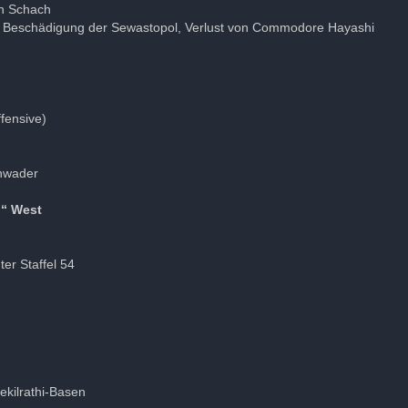
in Schach
em), Beschädigung der Sewastopol, Verlust von Commodore Hayashi
fensive)
chwader
n“ West
r Staffel 54
kilrathi-Basen