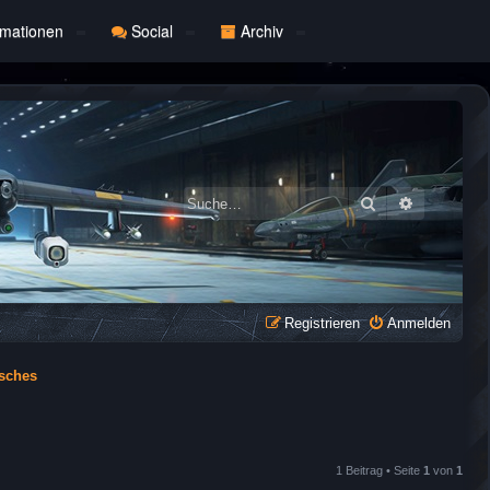
rmationen
Social
Archiv
Suche
Erweiterte
Registrieren
Anmelden
isches
1 Beitrag • Seite
1
von
1