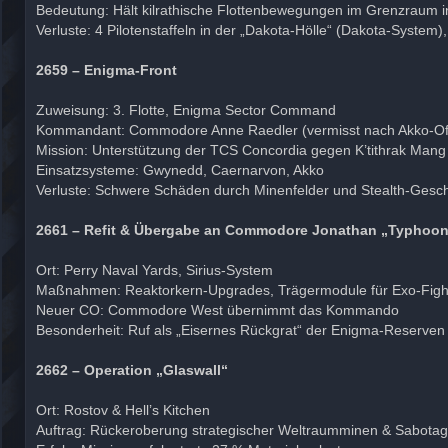
Bedeutung: Hält kilrathische Flottenbewegungen im Grenzraum 
Verluste: 4 Pilotenstaffeln in der „Dakota-Hölle“ (Dakota-Syst
2659 – Enigma-Front
Zuweisung: 3. Flotte, Enigma Sector Command
Kommandant: Commodore Anne Raedler (vermisst nach Akko-Of
Mission: Unterstützung der TCS Concordia gegen K’tithrak Mang
Einsatzsysteme: Gwynedd, Caernarvon, Akko
Verluste: Schwere Schäden durch Minenfelder und Stealth-Ges
2661 – Refit & Übergabe an Commodore Jonathan „Typhoo
Ort: Perry Naval Yards, Sirius-System
Maßnahmen: Reaktorkern-Upgrades, Trägermodule für Exo-Fighte
Neuer CO: Commodore West übernimmt das Kommando
Besonderheit: Ruf als „Eisernes Rückgrat“ der Enigma-Reserven
2662 – Operation „Glaswall“
Ort: Rostov & Hell’s Kitchen
Auftrag: Rückeroberung strategischer Weltraumminen & Sabotage