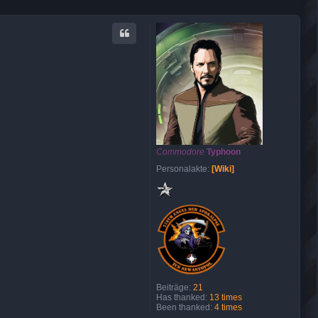
Commodore
Typhoon
Personalakte:
[Wiki]
Beiträge:
21
Has thanked:
13 times
Been thanked:
4 times