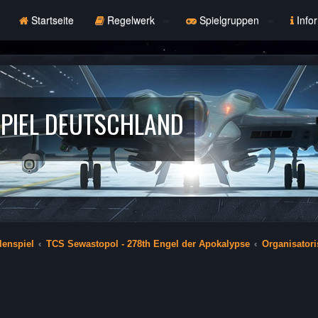
Startseite
Regelwerk
Spielgruppen
Info
PIEL DEUTSCHLAND
lenspiel
TCS Sewastopol - 278th Engel der Apokalypse
Organisator
erte Suche