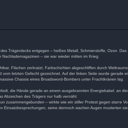
uch des Trägerdecks entgegen – heißes Metall, Schmierstoffe, Ozon. Da
Nachlademagazinen – sie war wieder mitten im Krieg.
htbar, Flächen zerkratzt, Farbschichten abgeschliffen durch Weltraums
d vom letzten Gefecht gezeichnet. Auf der linken Seite wurde gerade ei
massive Chassis eines Broadsword-Bombers unter Frachtkränen lag.
rbolt, die Hände gerade an einem ausgebrannten Energiekabel. an die
as Abzeichen des Trägers nur halb vernäht.
n zusammengebunden – wirkte wie ein stiller Protest gegen starre Vor
en Einsatzbesprechungen, seine dennoch wachen Augen musterten sie e