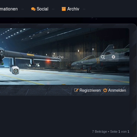
rmationen
Social
Archiv
Suche
Erweiterte
Registrieren
Anmelden
7 Beiträge • Seite
1
von
1