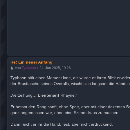
Re: Ein neuer Anfang
B
von
Typhoon
»
24. Jun 2025, 19:26
e
i
Typhoon hält einen Moment inne, als würde er ihren Blick erwide
t
der Brusttasche seines Overalls, wischt sich langsam die Hände ab 
r
a
g
„Verzeihung…
Lieutenant
Rhayne.“
Er betont den Rang sanft, ohne Spott, aber mit einer dezenten Beto
ganz angemessen war, ohne eine Szene draus zu machen.
Dann reicht er ihr die Hand, fest, aber nicht erdrückend.