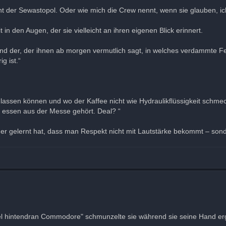
r Sewastopol. Oder wie mich die Crew nennt, wenn sie glauben, ich h
in den Augen, der sie vielleicht an ihren eigenen Blick erinnert.
. Und der, der ihnen ab morgen vermutlich sagt, in welches verdammte 
g ist.“
 lassen können und wo der Kaffee nicht wie Hydraulikflüssigkeit schm
 essen aus der Messe gehört. Deal? “
er gelernt hat, dass man Respekt nicht mit Lautstärke bekommt – sond
nel hintendran Commodore" schmunzelte sie während sie seine Hand erg