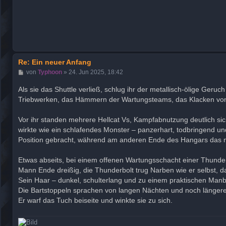
Re: Ein neuer Anfang
B
von
Typhoon
»
24. Jun 2025, 18:42
e
i
Als sie das Shuttle verließ, schlug ihr der metallisch-ölige Ger
t
Triebwerken, das Hämmern der Wartungsteams, das Klacken von 
r
a
g
Vor ihr standen mehrere Hellcat Vs, Kampfabnutzung deutlich sic
wirkte wie ein schlafendes Monster – panzerhart, todbringend un
Position gebracht, während am anderen Ende des Hangars das 
Etwas abseits, bei einem offenen Wartungsschacht einer Thunde
Mann Ende dreißig, die Thunderbolt trug Narben wie er selbst, d
Sein Haar – dunkel, schulterlang und zu einem praktischen Manbu
Die Bartstoppeln sprachen von langen Nächten und noch länger
Er warf das Tuch beiseite und winkte sie zu sich.