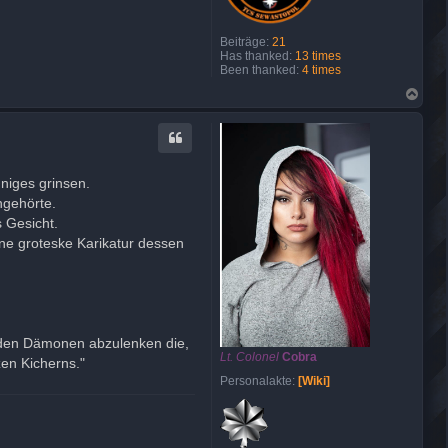
Beiträge:
21
Has thanked:
13 times
Been thanked:
4 times
N
a
c
h
o
b
e
hniges grinsen.
n
ngehörte.
 Gesicht.
ine groteske Karikatur dessen
 den Dämonen abzulenken die,
Lt. Colonel
Cobra
en Kicherns."
Personalakte:
[Wiki]