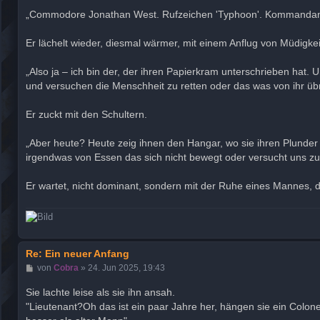
„Commodore Jonathan West. Rufzeichen 'Typhoon'. Kommandant de
Er lächelt wieder, diesmal wärmer, mit einem Anflug von Müdigkeit 
„Also ja – ich bin der, der ihren Papierkram unterschrieben hat
und versuchen die Menschheit zu retten oder das was von ihr übri
Er zuckt mit den Schultern.
„Aber heute? Heute zeig ihnen den Hangar, wo sie ihren Plunder
irgendwas von Essen das sich nicht bewegt oder versucht uns zu
Er wartet, nicht dominant, sondern mit der Ruhe eines Mannes, d
Re: Ein neuer Anfang
B
von
Cobra
»
24. Jun 2025, 19:43
e
i
Sie lachte leise als sie ihn ansah.
t
"Lieutenant?Oh das ist ein paar Jahre her, hängen sie ein Colo
r
a