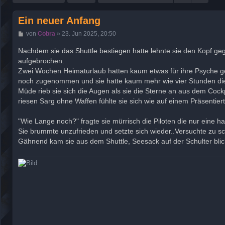
Ein neuer Anfang
B
von
Cobra
»
23. Jun 2025, 20:50
e
i
Nachdem sie das Shuttle bestiegen hatte lehnte sie den Kopf geg
t
aufgebrochen.
r
a
Zwei Wochen Heimaturlaub hatten kaum etwas für ihre Psyche geta
g
noch zugenommen und sie hatte kaum mehr wie vier Stunden die
Müde rieb sie sich die Augen als sie die Sterne an aus dem Coc
riesen Sarg ohne Waffen fühlte sie sich wie auf einem Präsentie
"Wie Lange noch?" fragte sie mürrisch die Piloten die nur eine h
Sie brummte unzufrieden und setzte sich wieder..Versuchte zu s
Gähnend kam sie aus dem Shuttle, Seesack auf der Schulter bli