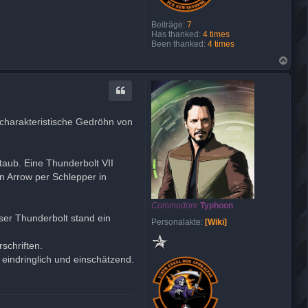
Beiträge:
7
Has thanked:
4 times
Been thanked:
4 times
N
a
c
h
o
b
e
s charakteristische Gedröhn von
n
taub. Eine Thunderbolt VII
n Arrow per Schlepper in
Commodore
Typhoon
ser Thunderbolt stand ein
Personalakte:
[Wiki]
schriften.
indringlich und einschätzend.