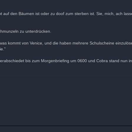
ht auf den Bäumen ist oder zu doof zum sterben ist. Sie, mich, ach lass
Schmunzeln zu unterdrücken.
 Sewas kommt von Venice, und die haben mehrere Schulscheine einzulös
ie."
h verabschiedet bis zum Morgenbriefing um 0600 und Cobra stand nun in