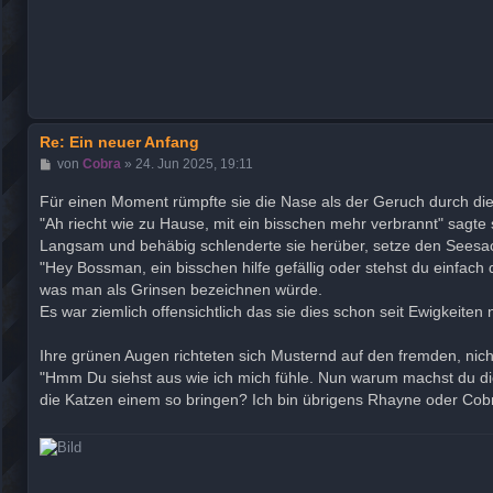
Re: Ein neuer Anfang
B
von
Cobra
»
24. Jun 2025, 19:11
e
i
Für einen Moment rümpfte sie die Nase als der Geruch durch die N
t
"Ah riecht wie zu Hause, mit ein bisschen mehr verbrannt" sagte 
r
a
Langsam und behäbig schlenderte sie herüber, setze den Seesac
g
"Hey Bossman, ein bisschen hilfe gefällig oder stehst du einfach
was man als Grinsen bezeichnen würde.
Es war ziemlich offensichtlich das sie dies schon seit Ewigkeiten 
Ihre grünen Augen richteten sich Musternd auf den fremden, nich
"Hmm Du siehst aus wie ich mich fühle. Nun warum machst du d
die Katzen einem so bringen? Ich bin übrigens Rhayne oder Cobr