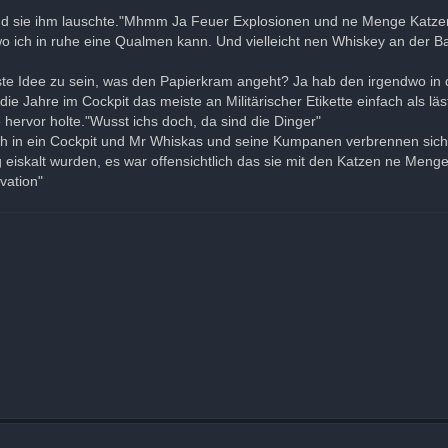
nd sie ihm lauschte."Mhmm Ja Feuer Explosionen und ne Menge Katzens
o ich in ruhe eine Qualmen kann. Und vielleicht nen Whiskey an der Ba
este Idee zu sein, was den Papierkram angeht? Ja hab den irgendwo in
 die Jahre im Cockpit das meiste an Militärischer Etikette einfach als 
hervor holte."Wusst ichs doch, da sind die Dinger"
ich in ein Cockpit und Mr Whiskas und seine Kumpanen verbrennen sich 
g eiskalt wurden, es war offensichtlich das sie mit den Katzen ne Men
vation"