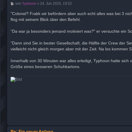
B
von
Typhoon
»
24. Jun 2025, 19:52
e
i
"Colonel? Frakk wir befördern aber auch echt alles was bei 3 nic
t
flog mit seinem Blick über den Befehl.
r
a
g
"Da war ja besonders jemand motiviert was?" er versuchte ein 
"Dann sind Sie in bester Gesellschaft, die Hälfte der Crew der
vielleicht nicht gleich morgen aber mit der Zeit. Na los kommen S
Innerhalb von 30 Minuten war alles erledigt, Typhoon hatte sic
Größe eines besseren Schuhkartons.
Re: Ein neuer Anfang