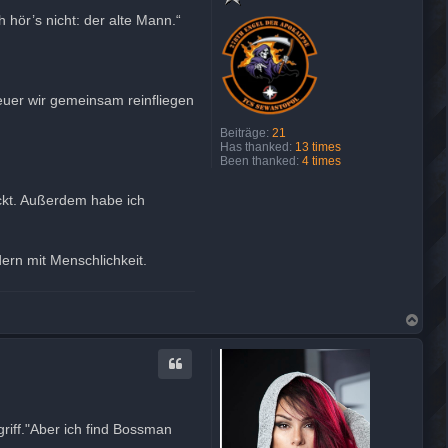
ör’s nicht: der alte Mann.“
Feuer wir gemeinsam reinfliegen
Beiträge:
21
Has thanked:
13 times
Been thanked:
4 times
eckt. Außerdem habe ich
ern mit Menschlichkeit.
N
a
c
h
o
b
e
n
riff."Aber ich find Bossman