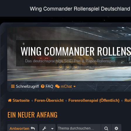
Wing Commander Rollenspiel Deutschland
WING COMMANDER ROLLENS
Das deutschsprachige SciFi-Pen & Paper-Rollenspiel
Schnellzugriff
FAQ
mChat
Startseite
Foren-Übersicht
Forenrollenspiel (Öffentlich)
Rol
EIN NEUER ANFANG
Suche
Erweit
Antworten