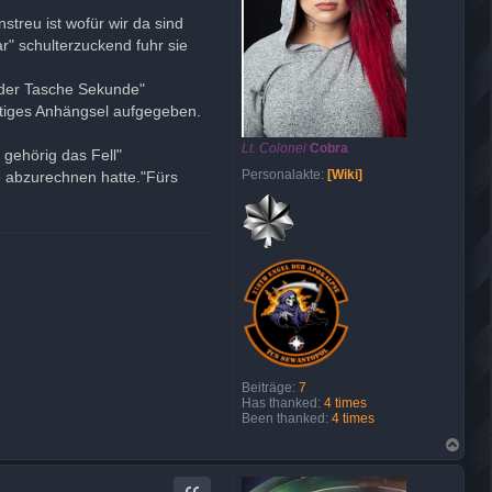
treu ist wofür wir da sind
r" schulterzuckend fuhr sie
 der Tasche Sekunde"
lästiges Anhängsel aufgegeben.
Lt. Colonel
Cobra
gehörig das Fell"
Personalakte:
[Wiki]
ge abzurechnen hatte."Fürs
Beiträge:
7
Has thanked:
4 times
Been thanked:
4 times
N
a
c
h