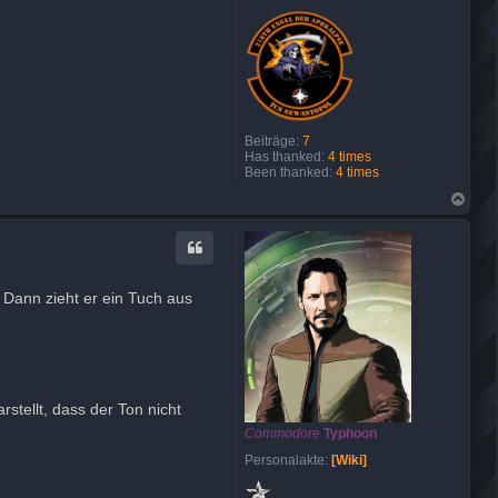
Beiträge:
7
Has thanked:
4 times
Been thanked:
4 times
N
a
c
h
o
b
e
 Dann zieht er ein Tuch aus
n
rstellt, dass der Ton nicht
Commodore
Typhoon
Personalakte:
[Wiki]