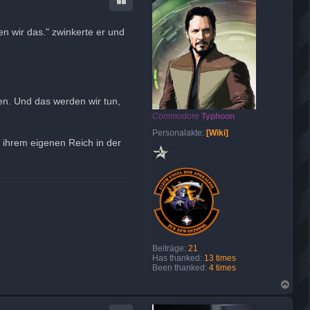
o
b
e
en wir das." zwinkerte er und
n
en. Und das werden wir tun,
Commodore
Typhoon
Personalakte:
[Wiki]
 ihrem eigenen Reich in der
Beiträge:
21
Has thanked:
13 times
Been thanked:
4 times
N
a
c