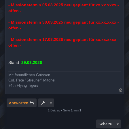
- Missionstermin 05.08.2025 neu geplant für xx.xx.xxxx -
offen -
- Missionstermin 30.09.2025 neu geplant für xx.xx.xxxx -
offen -
- Missionstermin 17.03.2026 neu geplant für xx.xx.xxxx -
offen -
Stand:
29.03.2026
Mit freundlichen Grüssen
Col. Pete "Streuner" Mitchel
74th Flying Tigers
N
a
c
h
Antworten
o
b
1 Beitrag • Seite
1
von
1
e
n
Gehe zu