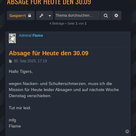
ABSAGE FÜR HEUTE DEN 30.09
Suche
Erweiter
Gesperrt
4 Beiträge • Seite
1
von
1
Admiral
Flame
Absage für Heute den 30.09
B
30. Sep 2025, 17:19
e
i
Hallo Tigers,
t
r
a
wegen Nacken- und Schulterschmerzen, muss ich die
g
Mission für Heute leider Absagen und auf nächste Woche
Dienstag verschieben.
Tut mir leid.
mfg
Flame
N
a