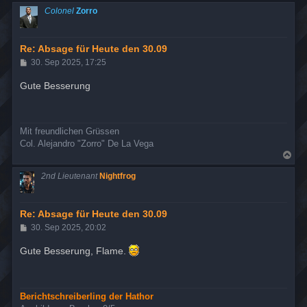
c
Colonel
Zorro
h
o
b
e
Re: Absage für Heute den 30.09
n
B
30. Sep 2025, 17:25
e
i
Gute Besserung
t
r
a
g
Mit freundlichen Grüssen
Col. Alejandro "Zorro" De La Vega
N
a
c
2nd Lieutenant
Nightfrog
h
o
b
e
Re: Absage für Heute den 30.09
n
B
30. Sep 2025, 20:02
e
i
Gute Besserung, Flame.
t
r
a
g
Berichtschreiberling der Hathor