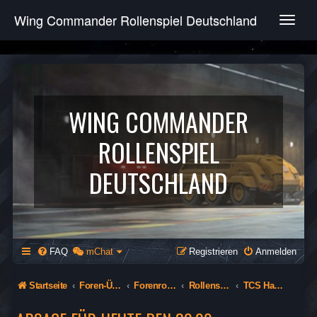
Wing Commander Rollenspiel Deutschland
T
o
g
g
l
e
n
WING COMMANDER
a
v
ROLLENSPIEL
i
g
DEUTSCHLAND
a
t
i
o
n
FAQ
mChat
Registrieren
Anmelden
Startseite
Foren-Übersicht
Forenrollenspiel (Öffentlich)
Rollenspiel
TCS Hathor - 74th Flying Tigers