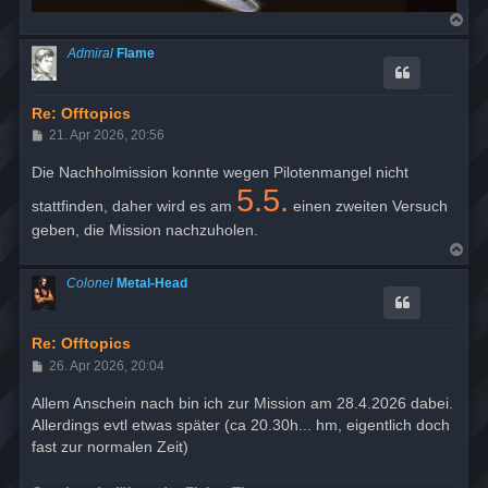
N
a
c
Admiral
Flame
h
o
b
e
Re: Offtopics
n
B
21. Apr 2026, 20:56
e
i
Die Nachholmission konnte wegen Pilotenmangel nicht
t
5.5.
r
stattfinden, daher wird es am
einen zweiten Versuch
a
g
geben, die Mission nachzuholen.
N
a
c
Colonel
Metal-Head
h
o
b
e
Re: Offtopics
n
B
26. Apr 2026, 20:04
e
i
Allem Anschein nach bin ich zur Mission am 28.4.2026 dabei.
t
Allerdings evtl etwas später (ca 20.30h... hm, eigentlich doch
r
a
fast zur normalen Zeit)
g