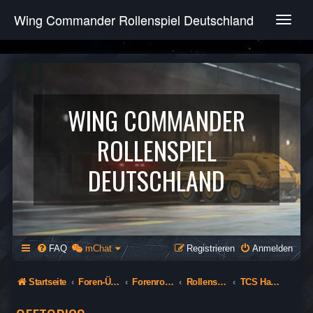
Wing Commander Rollenspiel Deutschland
T
o
g
g
l
e
n
WING COMMANDER
a
v
ROLLENSPIEL
i
g
DEUTSCHLAND
a
t
i
o
n
FAQ
mChat
Registrieren
Anmelden
Startseite
Foren-Übersicht
Forenrollenspiel (Öffentlich)
Rollenspiel
TCS Hathor - 74th Flying Tigers