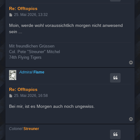
b
e
Re: Offtopics
n
B
25. Mai 2026, 13:32
e
i
Moin, werde wohl voraussichtlich morgen nicht anwesend
t
sein ...
r
a
g
Mit freundlichen Grüssen
Col. Pete "Streuner" Mitchel
74th Flying Tigers
N
a
c
Admiral
Flame
h
o
b
e
Re: Offtopics
n
B
25. Mai 2026, 16:58
e
i
Bei mir, ist es Morgen auch noch ungewiss.
t
r
a
N
g
a
c
Colonel
Streuner
h
o