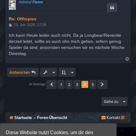
c
Admiral
Flame
h
o
b
e
Re: Offtopics
n
B
23. Jun 2026, 17:06
e
i
Ich kann Heute leider auch nicht. Da ja Longbear/Revenite
t
derzeit leitet, sollte es auch ohn mich gehen, sofern genug
r
a
Spieler da sind; ansonsten versuchen wir es nächste Woche
g
Dinestag.
N
a
c
h
Antworten
o
b
1
2
3
4
5
Vorherige
Nächste
e
44 Beiträge
n
Gehe zu
Startseite
Foren-Übersicht
Kontakt
Diese Website nutzt Cookies, um dir den
*
SE Gamer: Dark Style by
Premium phpBB Styles