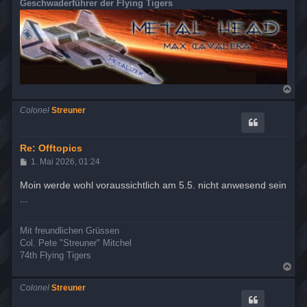
Geschwaderführer der Flying Tigers
N
a
c
Colonel
Streuner
h
o
b
e
Re: Offtopics
n
B
1. Mai 2026, 01:24
e
i
Moin werde wohl voraussichtlich am 5.5. nicht anwesend sein
t
...
r
a
g
Mit freundlichen Grüssen
Col. Pete "Streuner" Mitchel
74th Flying Tigers
N
a
c
Colonel
Streuner
h
o