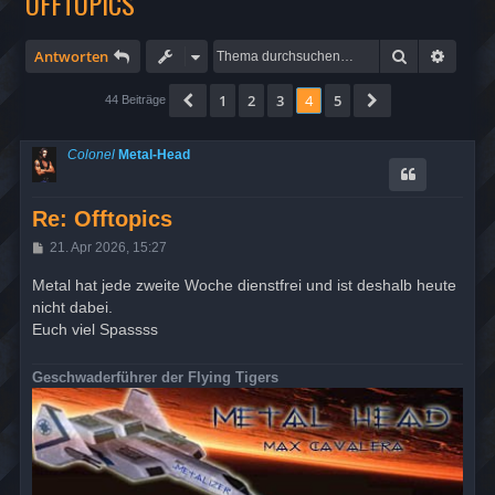
OFFTOPICS
Suche
Erweit
Antworten
1
2
3
4
5
Vorherige
Nächste
44 Beiträge
Colonel
Metal-Head
Re: Offtopics
B
21. Apr 2026, 15:27
e
i
Metal hat jede zweite Woche dienstfrei und ist deshalb heute
t
nicht dabei.
r
a
Euch viel Spassss
g
Geschwaderführer der Flying Tigers