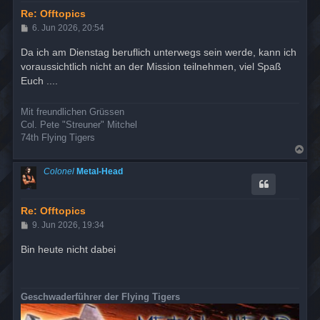
b
e
Re: Offtopics
n
B
6. Jun 2026, 20:54
e
i
Da ich am Dienstag beruflich unterwegs sein werde, kann ich
t
voraussichtlich nicht an der Mission teilnehmen, viel Spaß
r
a
Euch ....
g
Mit freundlichen Grüssen
Col. Pete "Streuner" Mitchel
74th Flying Tigers
N
a
c
Colonel
Metal-Head
h
o
b
e
Re: Offtopics
n
B
9. Jun 2026, 19:34
e
i
Bin heute nicht dabei
t
r
a
g
Geschwaderführer der Flying Tigers