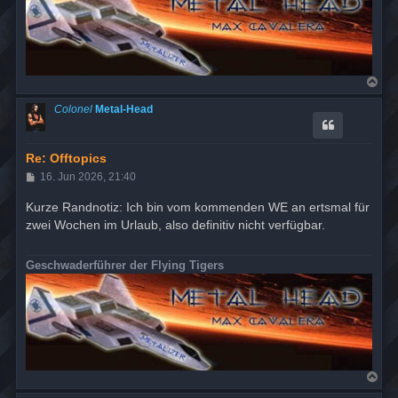
N
a
c
Colonel
Metal-Head
h
o
b
e
Re: Offtopics
n
B
16. Jun 2026, 21:40
e
i
Kurze Randnotiz: Ich bin vom kommenden WE an ertsmal für
t
zwei Wochen im Urlaub, also definitiv nicht verfügbar.
r
a
g
Geschwaderführer der Flying Tigers
N
a