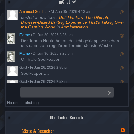
mChat
Amanuel Semhar
•
Mi Aug 05, 2026 4:13 am
R
posted a new topic:
Drift Hunters: The Ultimate
e
Browser-Based Drifting Experience That's Taking Over
s
the Gaming World
in
Administration
p
Flame
•
Di Jun 30, 2026 8:36 pm
o
R
Der Termin Heute hat auch nicht geklappt wir sehen
n
e
uns dann zum regulären Termin nächste Woche.
d
s
t
Flame
•
Di Jun 30, 2026 8:35 pm
p
o
R
Oh hallo Soulkeeper
o
u
e
n
s
Gast
•
Fr Jun 26, 2026 2:55 pm
s
d
e
R
Soulkeeper ….
p
t
r
e
o
o
Gast
•
Fr Jun 26, 2026 2:53 pm
s
n
u
R
Da ist man mal ein Jahrzehnt auf Entzug und schon ist
p
d
s
e
alles anders…
o
t
S
e
s
e
n
o
r
Flame
•
Do Jun 25, 2026 8:23 pm
n
p
d
u
No one is chatting
d
R
Der Termin ist wohl ausgefallen, also versuchen wir es
o
t
s
e
am Dienstag den 30. nochmal.
n
o
e
s
d
u
r
Öffentlicher Bereich
Flame
•
Di Mai 19, 2026 7:58 pm
p
t
s
R
Danke Night, Berichte sind freigegeben
o
o
e
e
Gäste & Besucher
n
u
F
r
Nightfrog
•
Mi Mai 13, 2026 7:35 pm
s