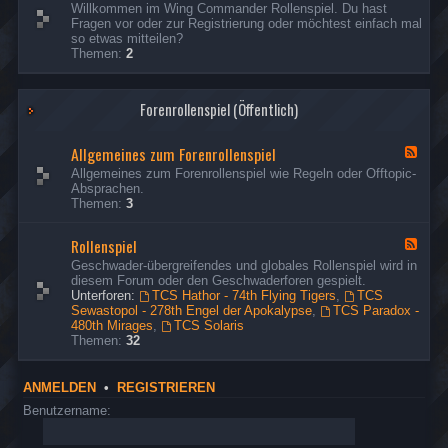
d
e
s
Willkommen im Wing Commander Rollenspiel. Du hast
R
Ich habe die fehlenden Missionsberichte der Hathor
p
t
e
e
Fragen vor oder zur Registrierung oder möchtest einfach mal
e
o
nachgeholt.
d
o
r
so etwas mitteilen?
s
n
-
u
Themen:
2
p
G
d
s
ä
o
t
e
s
n
o
r
Forenrollenspiel (Öffentlich)
t
d
u
e
t
s
&
o
e
Allgemeines zum Forenrollenspiel
B
F
u
r
e
e
Allgemeines zum Forenrollenspiel wie Regeln oder Offtopic-
s
s
e
Absprachen.
e
u
d
Themen:
3
r
c
-
h
A
Rollenspiel
e
l
F
r
l
e
Geschwader-übergreifendes und globales Rollenspiel wird in
g
e
diesem Forum oder den Geschwaderforen gespielt.
e
d
Unterforen:
TCS Hathor - 74th Flying Tigers
,
TCS
m
-
Sewastopol - 278th Engel der Apokalypse
,
TCS Paradox -
e
R
480th Mirages
,
TCS Solaris
i
o
Themen:
32
n
l
e
l
s
e
ANMELDEN
•
REGISTRIEREN
z
n
u
s
Benutzername:
m
p
F
i