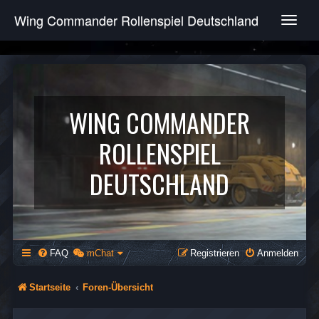
Wing Commander Rollenspiel Deutschland
T
o
g
g
l
e
n
WING COMMANDER
a
v
ROLLENSPIEL
i
g
DEUTSCHLAND
a
t
i
o
n
FAQ
mChat
Registrieren
Anmelden
Startseite
Foren-Übersicht