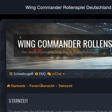
Wing Commander Rollenspiel Deutschland
WING COMMANDER ROLLENS
Das deutschsprachige SciFi-Pen & Paper-Rollenspiel
Schnellzugriff
FAQ
mChat
Startseite
Foren-Übersicht
Sternzeit
STERNZEIT
Du hast hier die Möglichkeit, von einem angegebenen Datum di