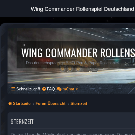
Wing Commander Rollenspiel Deutschland
WING COMMANDER ROLLENS
Das deutschsprachige SciFi-Pen & Paper-Rollenspiel
Schnellzugriff
FAQ
mChat
Startseite
Foren-Übersicht
Sternzeit
STERNZEIT
Du hast hier die Möglichkeit, von einem angegebenen Datum di