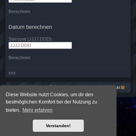
Berechnen
Datum berechnen
Sternzeit (JJJJ.DDD):
Berechnen
xxx
Startseite
Foren-Übersicht
Kontakt
Diese Website nutzt Cookies, um dir den
bestmöglichen Komfort bei der Nutzung zu
*
SE Gamer: Dark Style by
Premium phpBB Styles
bieten.
Mehr erfahren
Powered by
phpBB
® Forum Software © phpBB Limited
Verstanden!
Deutsche Übersetzung durch
phpBB.de
Datenschutz
|
Nutzungsbedingungen