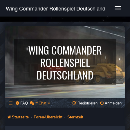
Wing Commander Rollenspiel Deutschland
T
o
g
g
l
e
n
WING COMMANDER
a
v
ROLLENSPIEL
i
g
DEUTSCHLAND
a
t
i
o
n
FAQ
mChat
Registrieren
Anmelden
Startseite
Foren-Übersicht
Sternzeit