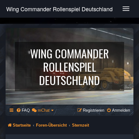
Wing Commander Rollenspiel Deutschland
T
o
g
g
l
e
n
WING COMMANDER
a
v
ROLLENSPIEL
i
g
DEUTSCHLAND
a
t
i
o
n
FAQ
mChat
Registrieren
Anmelden
Startseite
Foren-Übersicht
Sternzeit