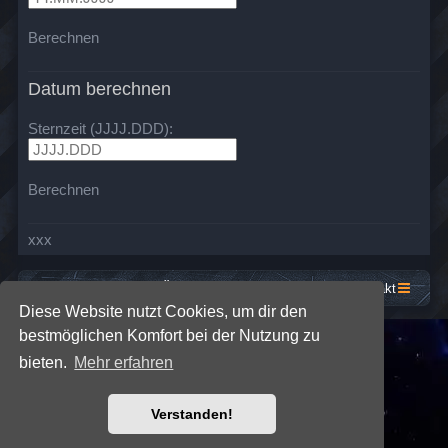
Berechnen
Datum berechnen
Sternzeit (JJJJ.DDD):
Berechnen
xxx
Startseite
Foren-Übersicht
Kontakt
Diese Website nutzt Cookies, um dir den
bestmöglichen Komfort bei der Nutzung zu
*
SE Gamer: Dark Style by
Premium phpBB Styles
bieten.
Mehr erfahren
Powered by
phpBB
® Forum Software © phpBB Limited
Verstanden!
Deutsche Übersetzung durch
phpBB.de
Datenschutz
|
Nutzungsbedingungen