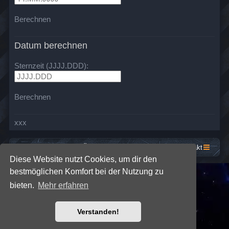
Berechnen
Datum berechnen
Sternzeit (JJJJ.DDD):
Berechnen
xxx
Startseite
Foren-Übersicht
Kontakt
Diese Website nutzt Cookies, um dir den
bestmöglichen Komfort bei der Nutzung zu
*
SE Gamer: Dark Style by
Premium phpBB Styles
bieten.
Mehr erfahren
Powered by
phpBB
® Forum Software © phpBB Limited
Verstanden!
Deutsche Übersetzung durch
phpBB.de
Datenschutz
|
Nutzungsbedingungen