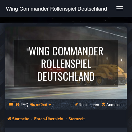
Wing Commander Rollenspiel Deutschland
T
o
g
g
l
e
n
WING COMMANDER
a
v
ROLLENSPIEL
i
g
DEUTSCHLAND
a
t
i
o
n
FAQ
mChat
Registrieren
Anmelden
Startseite
Foren-Übersicht
Sternzeit