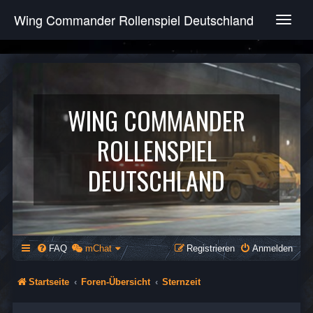
Wing Commander Rollenspiel Deutschland
T
o
g
g
l
e
n
WING COMMANDER
a
v
ROLLENSPIEL
i
g
DEUTSCHLAND
a
t
i
o
n
FAQ
mChat
Registrieren
Anmelden
Startseite
Foren-Übersicht
Sternzeit