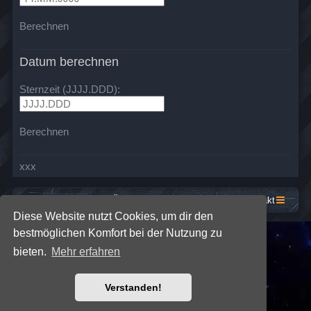
Berechnen
Datum berechnen
Sternzeit (JJJJ.DDD):
Berechnen
xxx
Startseite
Foren-Übersicht
Kontakt
Diese Website nutzt Cookies, um dir den
bestmöglichen Komfort bei der Nutzung zu
*
SE Gamer: Dark Style by
Premium phpBB Styles
bieten.
Mehr erfahren
Powered by
phpBB
® Forum Software © phpBB Limited
Verstanden!
Deutsche Übersetzung durch
phpBB.de
Datenschutz
|
Nutzungsbedingungen