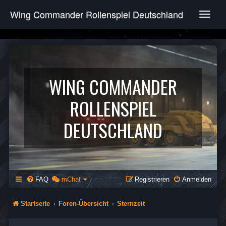
Wing Commander Rollenspiel Deutschland
T
o
g
g
l
e
n
WING COMMANDER
a
v
ROLLENSPIEL
i
g
DEUTSCHLAND
a
t
i
o
n
FAQ
mChat
Registrieren
Anmelden
Startseite
Foren-Übersicht
Sternzeit