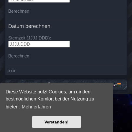
Berechnen
Datum berechnen
Sternzeit (JJJJ.DDD):
Berechnen
xxx
Startseite
Foren-Übersicht
Kontakt
Diese Website nutzt Cookies, um dir den
bestmöglichen Komfort bei der Nutzung zu
*
SE Gamer: Dark Style by
Premium phpBB Styles
bieten.
Mehr erfahren
Powered by
phpBB
® Forum Software © phpBB Limited
Verstanden!
Deutsche Übersetzung durch
phpBB.de
Datenschutz
|
Nutzungsbedingungen