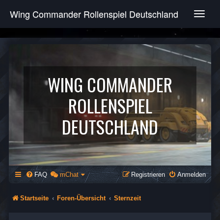
Wing Commander Rollenspiel Deutschland
T
o
g
g
l
e
n
WING COMMANDER
a
v
ROLLENSPIEL
i
g
DEUTSCHLAND
a
t
i
o
n
FAQ
mChat
Registrieren
Anmelden
Startseite
Foren-Übersicht
Sternzeit