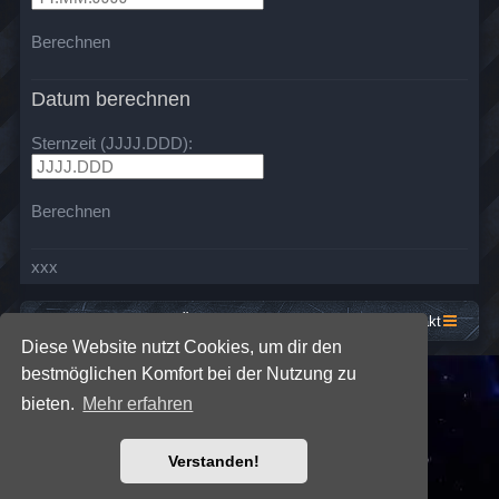
Berechnen
Datum berechnen
Sternzeit (JJJJ.DDD):
Berechnen
xxx
Startseite
Foren-Übersicht
Kontakt
Diese Website nutzt Cookies, um dir den
bestmöglichen Komfort bei der Nutzung zu
*
SE Gamer: Dark Style by
Premium phpBB Styles
bieten.
Mehr erfahren
Powered by
phpBB
® Forum Software © phpBB Limited
Verstanden!
Deutsche Übersetzung durch
phpBB.de
Datenschutz
|
Nutzungsbedingungen