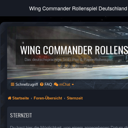
Wing Commander Rollenspiel Deutschland
WING COMMANDER ROLLENS
Das deutschsprachige SciFi-Pen & Paper-Rollenspiel
Schnellzugriff
FAQ
mChat
Startseite
Foren-Übersicht
Sternzeit
STERNZEIT
Du hast hier die Möglichkeit, von einem angegebenen Datum di