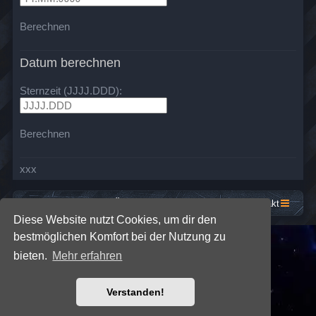
Berechnen
Datum berechnen
Sternzeit (JJJJ.DDD):
Berechnen
xxx
Startseite
Foren-Übersicht
Kontakt
Diese Website nutzt Cookies, um dir den
bestmöglichen Komfort bei der Nutzung zu
*
SE Gamer: Dark Style by
Premium phpBB Styles
bieten.
Mehr erfahren
Powered by
phpBB
® Forum Software © phpBB Limited
Verstanden!
Deutsche Übersetzung durch
phpBB.de
Datenschutz
|
Nutzungsbedingungen