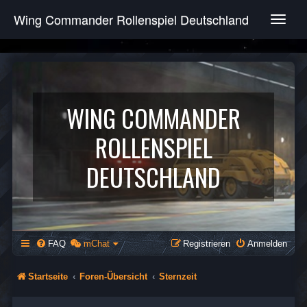
Wing Commander Rollenspiel Deutschland
T
o
g
g
l
e
n
WING COMMANDER
a
v
ROLLENSPIEL
i
g
DEUTSCHLAND
a
t
i
o
n
FAQ
mChat
Registrieren
Anmelden
Startseite
Foren-Übersicht
Sternzeit